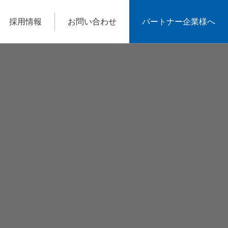
様へ
開発コンサルティング事業
再販会社様へ
不動産開発事業
事業説明
事業説明