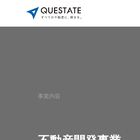
Service
事業内容
不動産買取再生事業
共有
事業説明
事
仲介業者様へ
仲
事業内容