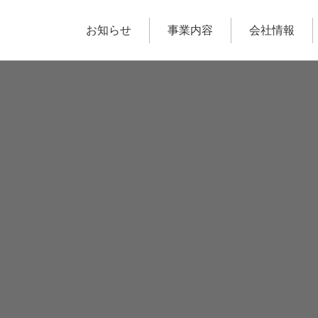
For Partner
パートナー企業様へ
持分の権利買取事業
仲介会社様へ
リノベーション事業
協力会社
再
業説明
事業説明
介業者様へ
協力会社様へ
再販会社様へ